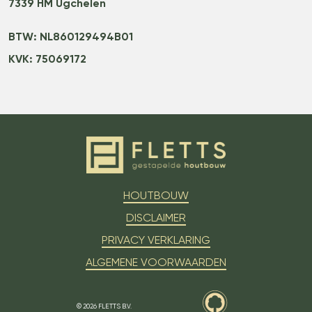
7339 HM Ugchelen
BTW: NL860129494B01
KVK: 75069172
HOUTBOUW
DISCLAIMER
PRIVACY VERKLARING
ALGEMENE VOORWAARDEN
© 2026 FLETTS B.V.